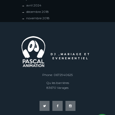
avril
2024
décembre
2018
novembre
2018
DJ ,MARIAGE ET
EVENEMENTIEL
Phone: 0672940625
Qu les barrières
83670 Varages