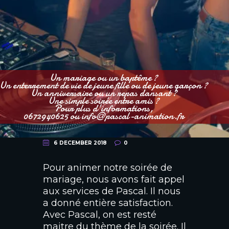
Un mariage ou un baptême ?
Un enterrement de vie de jeune fille ou de jeune garçon ?
Un anniversaire ou un repas dansant ?
Une simple soirée entre amis ?
Pour plus d'informations,
0672940625 ou info@pascal-animation.fr
6 DECEMBER 2018
0
Pour animer notre soirée de
mariage, nous avons fait appel
aux services de Pascal. Il nous
a donné entière satisfaction.
Avec Pascal, on est resté
maitre du thème de la soirée. Il