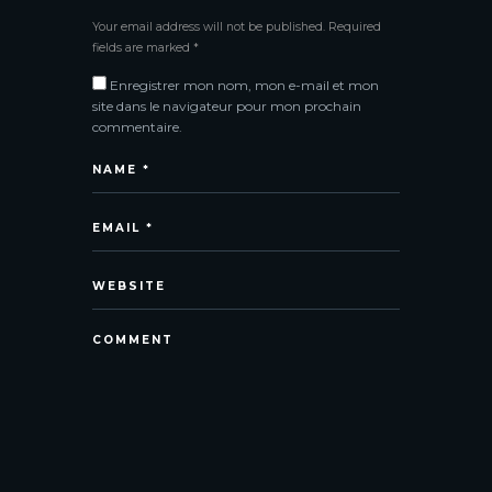
A
Your email address will not be published. Required
l
fields are marked *
t
Enregistrer mon nom, mon e-mail et mon
e
site dans le navigateur pour mon prochain
r
commentaire.
n
a
t
i
v
e
: