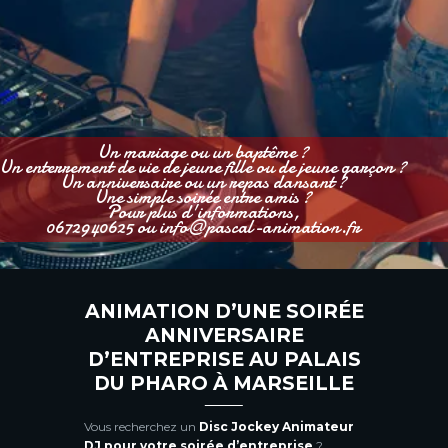
Un mariage ou un baptême ?
Un enterrement de vie de jeune fille ou de jeune garçon ?
Un anniversaire ou un repas dansant ?
Une simple soirée entre amis ?
Pour plus d'informations,
0672940625 ou info@pascal-animation.fr
ANIMATION D’UNE SOIRÉE
ANNIVERSAIRE
D’ENTREPRISE AU PALAIS
DU PHARO À MARSEILLE
Vous recherchez un
Disc Jockey Animateur
DJ pour votre soirée d’entreprise
?