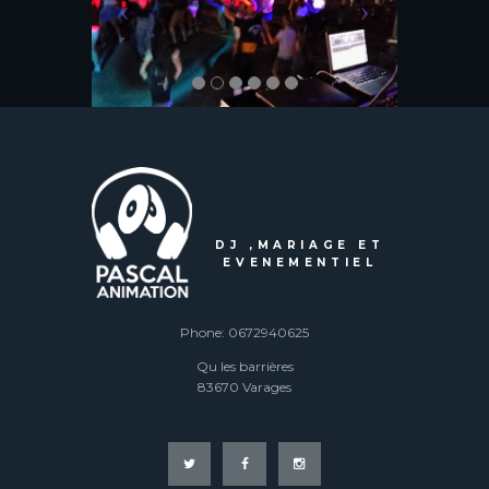
DJ ,MARIAGE ET
EVENEMENTIEL
Phone: 0672940625
Qu les barrières
83670 Varages