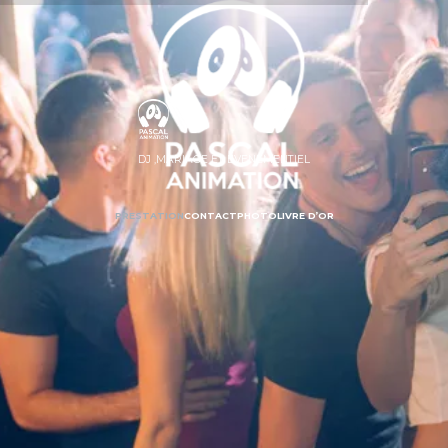
DJ ,MARIAGE ET EVENEMENTIEL
PRESTATION
CONTACT
PHOTO
LIVRE D’OR