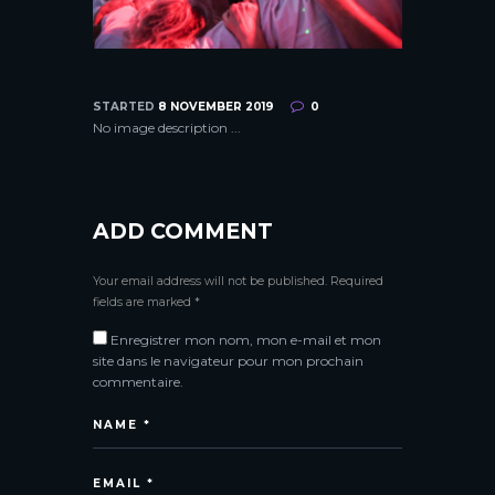
STARTED
8 NOVEMBER 2019
0
No image description ...
ADD COMMENT
A
Your email address will not be published. Required
l
fields are marked *
t
Enregistrer mon nom, mon e-mail et mon
e
site dans le navigateur pour mon prochain
r
commentaire.
n
a
t
i
v
e